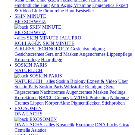
empfindliche Haut
Anti-Aging Vitamine
Epigenetics Expert
& Video
Linie für unreine Haut
Bestseller
SKIN MINUTE
BIO SCHWEIZ
SKIN MINUTE
BIO SCHWEIZ
- alles
SKIN MINUTE
JALUPRO
KOLLAGÉN
SKIN MINUTE
AIRLESS TECHNOLOGY
Gesichtsreinigung
Gesichtscremes
Sera und Masken
Augencremes
Lippenpflege
Körperpflege
Haarpflege
SOSKIN PARIS
NATÜRLICH
SOSKIN PARIS
NATÜRLICH - alles
Soskin Biology Expert & Video
Über
Soskin Paris
Soskin Paris Wirkstoffe
Reinigung
Sera
Tagescremes
Nachtcremes
Augencremes
Masken
Peelings
Korrektoren
BB/CC Cremes
UV/UVb Protection
Nährende
Cremes
Lippen
Körper
Akne
Pigmentflecken
Stichproben
EXOSOMEN
DNA LACHS
EXOSOMEN
DNA LACHS - alles
Kosmetik
Exozome
DNA Lachs
Cica/
Centella Asiatica