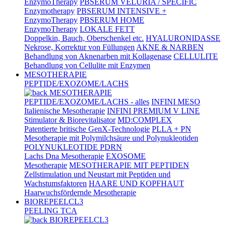
EnzymoTherapy
PBSERUM VELURIA / SPECIFIC
Enzymotherapy
PBSERUM INTENSIVE +
EnzymoTherapy
PBSERUM HOME
EnzymoTherapy
LOKALE FETT
Doppelkin, Bauch, Oberschenkel etc.
HYALURONIDASSE
Nekrose, Korrektur von Füllungen
AKNE & NARBEN
Behandlung von Aknenarben mit Kollagenase
CELLULITE
Behandlung von Cellulite mit Enzymen
MESOTHERAPIE
PEPTIDE/EXOZOME/LACHS
MESOTHERAPIE
PEPTIDE/EXOZOME/LACHS - alles
INFINI MESO
Italienische Mesotherapie
INFINI PREMIUM V LINE
Stimulator & Biorevitalisator
MD:COMPLEX
Patentierte britische GenX-Technologie
PLLA + PN
Mesotherapie mit Polymilchsäure und Polynukleotiden
POLYNUKLEOTIDE PDRN
Lachs Dna Mesotherapie
EXOSOME
Mesotherapie
MESOTHERAPIE MIT PEPTIDEN
Zellstimulation und Neustart mit Peptiden und
Wachstumsfaktoren
HAARE UND KOPFHAUT
Haarwuchsfördernde Mesotherapie
BIOREPEELCL3
PEELING TCA
BIOREPEELCL3