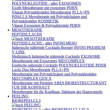
POLYNUKLEOTIDE - alles
EXOSOMEN
Exofit Mesotherapie mit exosomen
PDRN
Vitaran Polynukleotiden Mesotherapie
PLLA+PN
PiNkLLA Mesotherapie mit Polymilchsäure und
Polynukleotiden
KOSMETIK
Vitaran Exosomen & Polynukleotide PDRN
MESOTHERAPIE
PEPTIDE/LACHS
MESOTHERAPIE
PEPTIDE/LACHS - alles
INFINI MESO
Italienische nährende Cocktails Booster
INFINI PREMIUM
V LINE
Medizinisch Italienische nährende Cocktails
EXOSOME
Mesotherapie mit Exoszomes
MD:COMPLEX
Englische nährende Cocktails
POLYNUKLEOTIDE PDNR
Lachs Dna Mesotherapie
PLLA+PN
Mesotherapie mit Polymilchsäure und Polynukleotiden
MD:COMPLEX GEN X
Mesotherapie mit Peptiden
ARES BIORESTRUCTURANT
FUR DIE KOPFHAUT
Mesotherapie für die Kopfhaut. Stärkung der Haarwurzeln
PEELING
BIOREPEELCL3
PEELING
BIOREPEELCL3 - alles
BIOREPEELCL3 TCA