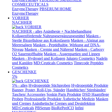
COSMECEUTICALS
EnzymoTherapy
PBSERUM HOME
EnzymoTherapy
VORHER
NACHHER
VORHER
NACHHER - alles
Anästhesie + Nachbehandlung
Kollagenfördernde Nahrungsergänzungsmittel
Masken -
Sterile Biozellulose aus Kokosfasern
Masken - Alginat aus
Meeresalgen
Masken - Peptidhaltig, Wirkung auf DNA-
Niveau
Masken - Cremig und Nährend
Masken - Carboxy
O2 Sauerstoffhaltig
Masken - Augenpartien und Lippen
Masken - Hydrogel und Kollagen
Jalupro Cosmetics
Nadeln
und Kanülen
MD:Ceuticals Cosmetics
Timecode Peptides
Cosmetics
GESCHENKE
5%
GESCHENKE
5% - alles
Hydropeptide Stichproben
Hydropeptide Produkte
Banner, Poster, Roll-Ups, Ständer
Handtücher/ Stirnbänder/
Taschen/ Accessories
Soskin Paris Produkte
DSD Haarpflege
Proben
Professionelle Produkte Ästhetische Medizin
Masken
und Cremes
Anästhetische Cremes und Desinfektion
MD:Ceuticals
PBSerum
BioRePeelCl3
Infini