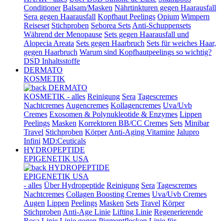
Conditioner
Balsam/Masken
Nährtinkturen gegen Haarausfall
Sera gegen Haarausfall
Kopfhaut Peelings
Opium
Wimpern
Reiseset
Stichproben
Seborea Sets
Anti-Schuppensets
Während der Menopause
Sets gegen Haarausfall und
Alopecia Areata
Sets gegen Haarbruch
Sets für weiches Haar,
gegen Haarbruch
Warum sind Kopfhautpeelings so wichtig?
DSD Inhaltsstoffe
DERMATO
KOSMETIK
DERMATO
KOSMETIK - alles
Reinigung
Sera
Tagescremes
Nachtcremes
Augencremes
Kollagencremes
Uva/Uvb
Cremes
Exosomen & Polynukleotide & Enzymes
Lippen
Peelings
Masken
Korrektoren BB/CC Cremes
Sets
Minibar
Travel
Stichproben
Körper
Anti-Aging Vitamine
Jalupro
Infini
MD:Ceuticals
HYDROPEPTIDE
EPIGENETIK USA
HYDROPEPTIDE
EPIGENETIK USA
- alles
Über Hydropeptide
Reinigung
Sera
Tagescremes
Nachtcremes
Collagen Boosting Cremes
Uva/Uvb Cremes
Augen
Lippen
Peelings
Masken
Sets
Travel
Körper
Stichproben
Anti-Age Linie
Lifting Linie
Regenerierende
Rosa Linie
Linie gegen Pigmentflecken
Linie für