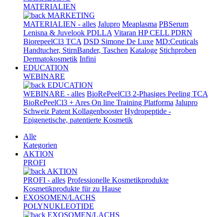
MATERIALIEN
MARKETING
MATERIALIEN - alles
Jalupro
Meaplasma
PBSerum
Lenisna & Juvelook PDLLA
Vitaran HP CELL PDRN
BiorepeelCl3 TCA
DSD Simone De Luxe
MD:Ceuticals
Handtucher, StirnBander, Taschen
Kataloge
Stichproben
Dermatokosmetik
Infini
EDUCATION
WEBINARE
EDUCATION
WEBINARE - alles
BioRePeelCl3 2-Phasiges Peeling TCA
BioRePeelCl3 + Ares On line Training Platforma
Jalupro
Schweiz Patent Kollagenbooster
Hydropeptide -
Epigenetische, patentierte Kosmetik
Alle
Kategorien
AKTION
PROFI
AKTION
PROFI - alles
Professionelle Kosmetikprodukte
Kosmetikprodukte für zu Hause
EXOSOMEN/LACHS
POLYNUKLEOTIDE
EXOSOMEN/LACHS