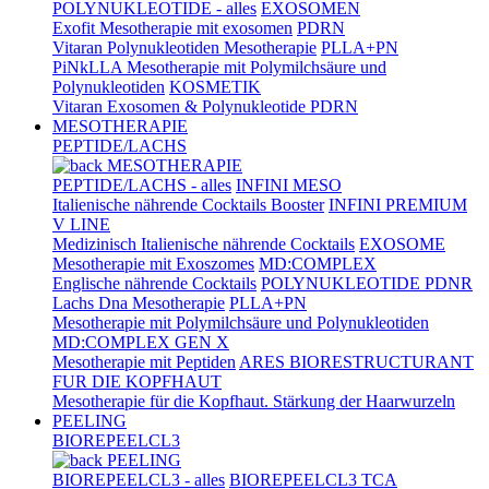
POLYNUKLEOTIDE - alles
EXOSOMEN
Exofit Mesotherapie mit exosomen
PDRN
Vitaran Polynukleotiden Mesotherapie
PLLA+PN
PiNkLLA Mesotherapie mit Polymilchsäure und
Polynukleotiden
KOSMETIK
Vitaran Exosomen & Polynukleotide PDRN
MESOTHERAPIE
PEPTIDE/LACHS
MESOTHERAPIE
PEPTIDE/LACHS - alles
INFINI MESO
Italienische nährende Cocktails Booster
INFINI PREMIUM
V LINE
Medizinisch Italienische nährende Cocktails
EXOSOME
Mesotherapie mit Exoszomes
MD:COMPLEX
Englische nährende Cocktails
POLYNUKLEOTIDE PDNR
Lachs Dna Mesotherapie
PLLA+PN
Mesotherapie mit Polymilchsäure und Polynukleotiden
MD:COMPLEX GEN X
Mesotherapie mit Peptiden
ARES BIORESTRUCTURANT
FUR DIE KOPFHAUT
Mesotherapie für die Kopfhaut. Stärkung der Haarwurzeln
PEELING
BIOREPEELCL3
PEELING
BIOREPEELCL3 - alles
BIOREPEELCL3 TCA