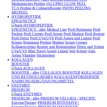
Medizinisches Peeling
JALUPRO GLOW PEEL
TCA Peeling & CollagenBooster
INFINI PEELING
MD:PEEL
HYDROPEPTIDE
EPIGENETICS
HYDROPEPTIDE
EPIGENETICS - alles
Medical Line
Profi Reinigung
Profi
Peeling
Profi Cremes
Profi Serum
Profi Masken
Profi Restore
Profi Detox
Profi UVa/UVb
Profi Augen und Lippen
Profi
Körper
Reinigung
Peeling
Masken
Serum
Cremes
Kollagencremes
Restore und Regeneration
Detox und Schutz
UVa/UVb
Mini Travel
Augen
Lippen
Sets
Körper
Anti-
Aging Vitamine
Stichproben
KOLLAGEN
BOOSTER
KOLLAGEN
BOOSTER - alles
COLLAGEN BOOSTER
KOLLAGEN
UND RETINOLCREMES
KOLLAGENFÖRDERNDE
NAHRUNGSERGÄNZUNGSMITTEL
ENZYMES
PBSERUM
ENZYMES
PBSERUM - alles
PBSERUM VELURIA / SPECIFIC
EnzymoTherapy
PBSERUM INTENSIVE+
EnzymoTherapy
PBSERUM SMARTKER