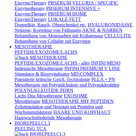
EnzymoTherapy
PBSERUM VELURIA / SPECIFIC
Enzymotherapy
PBSERUM INTENSIVE +
EnzymoTherapy
PBSERUM HOME
EnzymoTherapy
LOKALE FETT
Doppelkin, Bauch, Oberschenkel etc.
HYALURONIDASSE
Nekrose, Korrektur von Füllungen
AKNE & NARBEN
Behandlung von Aknenarben mit Kollagenase
CELLULITE
Behandlung von Cellulite mit Enzymen
MESOTHERAPIE
PEPTIDE/EXOZOME/LACHS
MESOTHERAPIE
PEPTIDE/EXOZOME/LACHS - alles
INFINI MESO
Italienische Mesotherapie
INFINI PREMIUM V LINE
Stimulator & Biorevitalisator
MD:COMPLEX
Patentierte britische GenX-Technologie
PLLA + PN
Mesotherapie mit Polymilchsäure und Polynukleotiden
POLYNUKLEOTIDE PDRN
Lachs Dna Mesotherapie
EXOSOME
Mesotherapie
MESOTHERAPIE MIT PEPTIDEN
Zellstimulation und Neustart mit Peptiden und
Wachstumsfaktoren
HAARE UND KOPFHAUT
Haarwuchsfördernde Mesotherapie
BIOREPEELCL3
PEELING TCA
BIOREPEELCL3