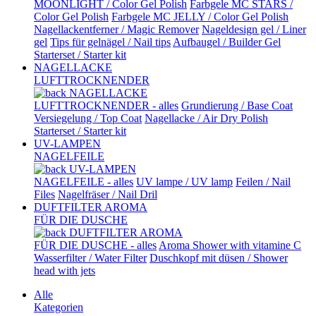
MOONLIGHT / Color Gel Polish
Farbgele MC STARS /
Color Gel Polish
Farbgele MC JELLY / Color Gel Polish
Nagellackentferner / Magic Remover
Nageldesign gel / Liner
gel
Tips für gelnägel / Nail tips
Aufbaugel / Builder Gel
Starterset / Starter kit
NAGELLACKE
LUFTTROCKNENDER
NAGELLACKE
LUFTTROCKNENDER - alles
Grundierung / Base Coat
Versiegelung / Top Coat
Nagellacke / Air Dry Polish
Starterset / Starter kit
UV-LAMPEN
NAGELFEILE
UV-LAMPEN
NAGELFEILE - alles
UV lampe / UV lamp
Feilen / Nail
Files
Nagelfräser / Nail Dril
DUFTFILTER AROMA
FÜR DIE DUSCHE
DUFTFILTER AROMA
FÜR DIE DUSCHE - alles
Aroma Shower with vitamine C
Wasserfilter / Water Filter
Duschkopf mit düsen / Shower
head with jets
Alle
Kategorien