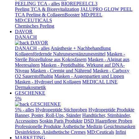
PEELING TCA - alles
BIOREPEELCL3
Peeling TCA & Biorevitalization
JALUPRO GLOW PEEL
TCA Peeling & CollagenBooster
MD:PEEL
MD:CEUTICALS
Chemisches Peeling
DAVOR
DANACH
DAVOR
DANACH - alles
Anästhesie + Nachbehandlung
Kollagenfördernde Nahrungsergänzungsmittel
Masken -
Sterile Biozellulose aus Kokosfasern
Masken - Alginat aus
Meeresalgen
Masken - Peptidhaltig, Wirkung auf DNA-
Niveau
Masken - Cremig und Nährend
Masken - Carboxy
O2 Sauerstoffhaltig
Masken - Augenpartien und Lippen
Masken - Hydrogel und Kollagen
MEDICAL LINE
Dermakosmetik
GESCHENKE
5%
GESCHENKE
5% - alles
Hydropeptide Stichproben
Hydropeptide Produkte
Banner, Poster, Roll-Ups, Ständer
Handtücher, Stirnbänder,
Accessoires
Soskin Paris Produkte
DSD Haarpflege Proben
Professionelle Produkte Ästhetische Medizin
Gesichtsmasken
Desinfektion, Anästhetische Cremes
MD:Ceuticals
Infini
MARKETING