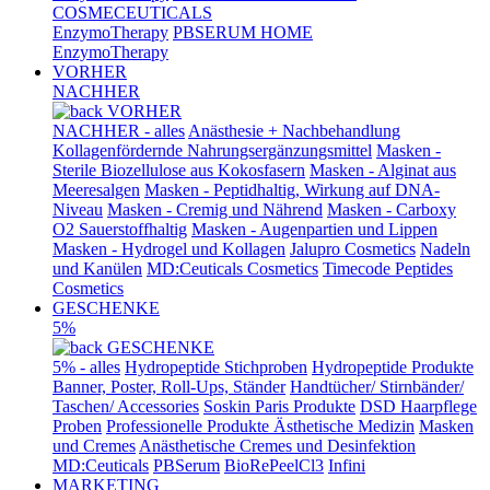
COSMECEUTICALS
EnzymoTherapy
PBSERUM HOME
EnzymoTherapy
VORHER
NACHHER
VORHER
NACHHER - alles
Anästhesie + Nachbehandlung
Kollagenfördernde Nahrungsergänzungsmittel
Masken -
Sterile Biozellulose aus Kokosfasern
Masken - Alginat aus
Meeresalgen
Masken - Peptidhaltig, Wirkung auf DNA-
Niveau
Masken - Cremig und Nährend
Masken - Carboxy
O2 Sauerstoffhaltig
Masken - Augenpartien und Lippen
Masken - Hydrogel und Kollagen
Jalupro Cosmetics
Nadeln
und Kanülen
MD:Ceuticals Cosmetics
Timecode Peptides
Cosmetics
GESCHENKE
5%
GESCHENKE
5% - alles
Hydropeptide Stichproben
Hydropeptide Produkte
Banner, Poster, Roll-Ups, Ständer
Handtücher/ Stirnbänder/
Taschen/ Accessories
Soskin Paris Produkte
DSD Haarpflege
Proben
Professionelle Produkte Ästhetische Medizin
Masken
und Cremes
Anästhetische Cremes und Desinfektion
MD:Ceuticals
PBSerum
BioRePeelCl3
Infini
MARKETING