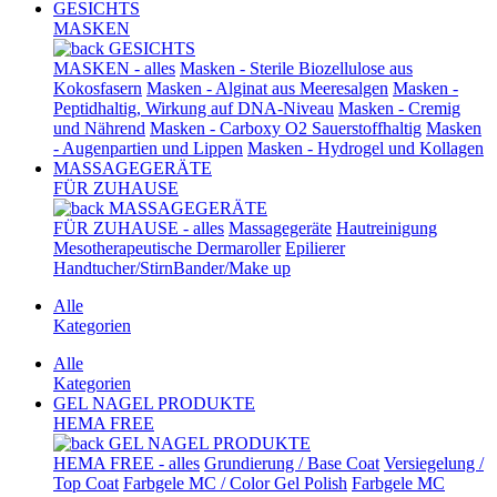
GESICHTS
MASKEN
GESICHTS
MASKEN - alles
Masken - Sterile Biozellulose aus
Kokosfasern
Masken - Alginat aus Meeresalgen
Masken -
Peptidhaltig, Wirkung auf DNA-Niveau
Masken - Cremig
und Nährend
Masken - Carboxy O2 Sauerstoffhaltig
Masken
- Augenpartien und Lippen
Masken - Hydrogel und Kollagen
MASSAGEGERÄTE
FÜR ZUHAUSE
MASSAGEGERÄTE
FÜR ZUHAUSE - alles
Massagegeräte
Hautreinigung
Mesotherapeutische Dermaroller
Epilierer
Handtucher/StirnBander/Make up
Alle
Kategorien
Alle
Kategorien
GEL NAGEL PRODUKTE
HEMA FREE
GEL NAGEL PRODUKTE
HEMA FREE - alles
Grundierung / Base Coat
Versiegelung /
Top Coat
Farbgele MC / Color Gel Polish
Farbgele MC