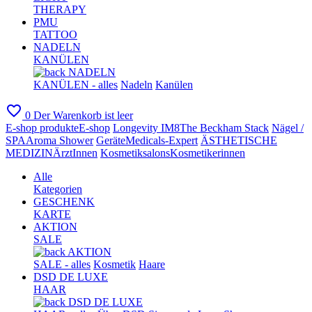
THERAPY
PMU
TATTOO
NADELN
KANÜLEN
NADELN
KANÜLEN - alles
Nadeln
Kanülen
favorite_border
0
Der Warenkorb ist leer
E-shop produkte
E-shop
Longevity IM8
The Beckham Stack
Nägel /
SPA
Aroma Shower
Geräte
Medicals-Expert
ÄSTHETISCHE
MEDIZIN
ÄrztInnen
Kosmetiksalons
Kosmetikerinnen
Alle
Kategorien
GESCHENK
KARTE
AKTION
SALE
AKTION
SALE - alles
Kosmetik
Haare
DSD DE LUXE
HAAR
DSD DE LUXE