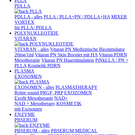
PLLA
PDLLA
PLLA
PDLLA - alles
PLLA / PLLA+PN / PDLLA+HA
MIXER
VORTEX
für PLLA/ PDLLA
POLYNUKLEOTIDE
VITARAN
POLYNUKLEOTIDE
VITARAN - alles
Vitaran PN Medizinische Biostimulator
20mg/1ml
Vitaran PN Skin Booster mit HA
Vitaran PDRN
Mesotherapie
Vitaran PN Haarstimulation
PiNkLLA / PN +
PLLA
Kosmetik PDRN
PLASMA
EXOSOMEN
PLASMA
EXOSOMEN - alles
PLASMATHERAPY
Rohre sound PRGF, PRP
EXOZOMEN
Exofit Mesotherapie
NAD+
NAD + Mesotherapy
KOSMETIK
mit Exosomen
ENZYME
PBSERUM
ENZYME
PBSERUM - alles
PBSERUM MEDICAL