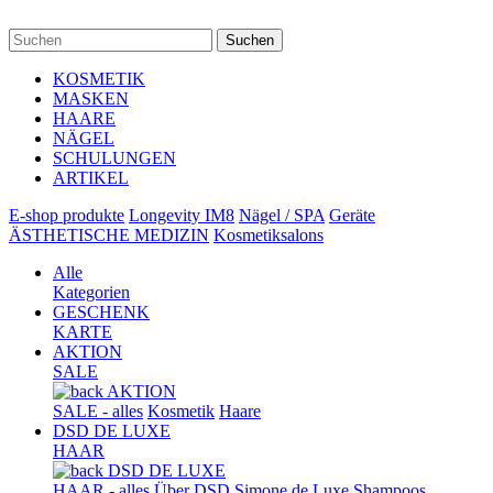
Suchen
KOSMETIK
MASKEN
HAARE
NÄGEL
SCHULUNGEN
ARTIKEL
E-shop produkte
Longevity IM8
Nägel / SPA
Geräte
ÄSTHETISCHE MEDIZIN
Kosmetiksalons
Alle
Kategorien
GESCHENK
KARTE
AKTION
SALE
AKTION
SALE - alles
Kosmetik
Haare
DSD DE LUXE
HAAR
DSD DE LUXE
HAAR - alles
Über DSD Simone de Luxe
Shampoos