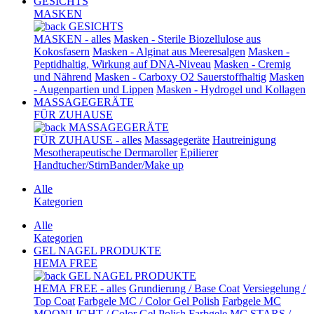
GESICHTS
MASKEN
GESICHTS
MASKEN - alles
Masken - Sterile Biozellulose aus
Kokosfasern
Masken - Alginat aus Meeresalgen
Masken -
Peptidhaltig, Wirkung auf DNA-Niveau
Masken - Cremig
und Nährend
Masken - Carboxy O2 Sauerstoffhaltig
Masken
- Augenpartien und Lippen
Masken - Hydrogel und Kollagen
MASSAGEGERÄTE
FÜR ZUHAUSE
MASSAGEGERÄTE
FÜR ZUHAUSE - alles
Massagegeräte
Hautreinigung
Mesotherapeutische Dermaroller
Epilierer
Handtucher/StirnBander/Make up
Alle
Kategorien
Alle
Kategorien
GEL NAGEL PRODUKTE
HEMA FREE
GEL NAGEL PRODUKTE
HEMA FREE - alles
Grundierung / Base Coat
Versiegelung /
Top Coat
Farbgele MC / Color Gel Polish
Farbgele MC
MOONLIGHT / Color Gel Polish
Farbgele MC STARS /