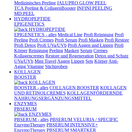
Medizinisches Peeling
JALUPRO GLOW PEEL
TCA Peeling & CollagenBooster
INFINI PEELING
MD:PEEL
HYDROPEPTIDE
EPIGENETICS
HYDROPEPTIDE
EPIGENETICS - alles
Medical Line
Profi Reinigung
Profi
Peeling
Profi Cremes
Profi Serum
Profi Masken
Profi Restore
Profi Detox
Profi UVa/UVb
Profi Augen und Lippen
Profi
Körper
Reinigung
Peeling
Masken
Serum
Cremes
Kollagencremes
Restore und Regeneration
Detox und Schutz
UVa/UVb
Mini Travel
Augen
Lippen
Sets
Körper
Anti-
Aging Vitamine
Stichproben
KOLLAGEN
BOOSTER
KOLLAGEN
BOOSTER - alles
COLLAGEN BOOSTER
KOLLAGEN
UND RETINOLCREMES
KOLLAGENFÖRDERNDE
NAHRUNGSERGÄNZUNGSMITTEL
ENZYMES
PBSERUM
ENZYMES
PBSERUM - alles
PBSERUM VELURIA / SPECIFIC
EnzymoTherapy
PBSERUM INTENSIVE+
EnzymoTherapy
PBSERUM SMARTKER