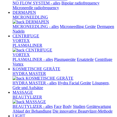
NO FLOW SYSTEM - alles
Bipolar radiofrequency
Microneedle radiofrequency
DERMAPEN
MICRONEEDLING
DERMAPEN
MICRONEEDLING - alles
Microneedling Geräte
Dermapen
Nadeln
CENTRIFUGE
VORTEX
PLASMALINER
CENTRIFUGE
VORTEX
PLASMALINER - alles
Plasmageräte
Ersatzteile
Centrifuge
Vortex
KOSMETISCHE GERÄTE
HYDRA MASTER
KOSMETISCHE GERÄTE
HYDRA MASTER - alles
Hydra Facial Geräte
Lösungen,
Gele und Aufsätze
MASSAGE
BEAUTYLIZER
MASSAGE
BEAUTYLIZER - alles
Face
Body
Studien
Gerätewartung
Ablauf der Behandlung
Die innovative Beautylizer-Methode
LIGHT