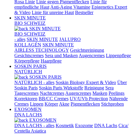
Rosa Linie
Linie gegen Pigmentflecken
Linie für
empfindliche Haut
Anti-Aging Vitamine
Epigenetics Expert
& Video
Linie für unreine Haut
Bestseller
SKIN MINUTE
BIO SCHWEIZ
SKIN MINUTE
BIO SCHWEIZ
- alles
SKIN MINUTE
JALUPRO
KOLLAGÉN
SKIN MINUTE
AIRLESS TECHNOLOGY
Gesichtsreinigung
Gesichtscremes
Sera und Masken
Augencremes
Lippenpflege
Körperpflege
Haarpflege
SOSKIN PARIS
NATÜRLICH
SOSKIN PARIS
NATÜRLICH - alles
Soskin Biology Expert & Video
Über
Soskin Paris
Soskin Paris Wirkstoffe
Reinigung
Sera
Tagescremes
Nachtcremes
Augencremes
Masken
Peelings
Korrektoren
BB/CC Cremes
UV/UVb Protection
Nährende
Cremes
Lippen
Körper
Akne
Pigmentflecken
Stichproben
EXOSOMEN
DNA LACHS
EXOSOMEN
DNA LACHS - alles
Kosmetik
Exozome
DNA Lachs
Cica/
Centella Asiatica