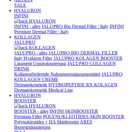
SALE
HYALURON
INFINI
HYALURON
INFINI - alles
JALUPRO Bio Dermal Filler / Italy
INFINI
Premium Dermal Filler / Italy
KOLLAGEN
JALUPRO
KOLLAGEN
JALUPRO - alles
JALUPRO BIO DERMAL FILLER
Italy Hyaluron Filler
JALUPRO KOLAGEN BOOSTER
Ligament Umstrukturierung
JALUPRO COLLAGEN
DRINK
Kollagenfördernde Nahrungsergänzungsmittel
JALUPRO
KOLLAGEN CREME
Dermatokosmetik
HYDROPEPTIDE RX KOLAGEN
Dermatokosmetik Medical Line
HYALURON
BOOSTER
HYALURON
BOOSTER - alles
INFINI SKINBOOSTER
Premium Filler
POLYNUKLEOTIDES SKIN BOOSTER
Polynukleotides + HA Skinbooster
ARES
Biorestrukturierung