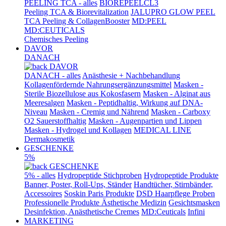
PEELING TCA - alles
BIOREPEELCL3
Peeling TCA & Biorevitalization
JALUPRO GLOW PEEL
TCA Peeling & CollagenBooster
MD:PEEL
MD:CEUTICALS
Chemisches Peeling
DAVOR
DANACH
DAVOR
DANACH - alles
Anästhesie + Nachbehandlung
Kollagenfördernde Nahrungsergänzungsmittel
Masken -
Sterile Biozellulose aus Kokosfasern
Masken - Alginat aus
Meeresalgen
Masken - Peptidhaltig, Wirkung auf DNA-
Niveau
Masken - Cremig und Nährend
Masken - Carboxy
O2 Sauerstoffhaltig
Masken - Augenpartien und Lippen
Masken - Hydrogel und Kollagen
MEDICAL LINE
Dermakosmetik
GESCHENKE
5%
GESCHENKE
5% - alles
Hydropeptide Stichproben
Hydropeptide Produkte
Banner, Poster, Roll-Ups, Ständer
Handtücher, Stirnbänder,
Accessoires
Soskin Paris Produkte
DSD Haarpflege Proben
Professionelle Produkte Ästhetische Medizin
Gesichtsmasken
Desinfektion, Anästhetische Cremes
MD:Ceuticals
Infini
MARKETING