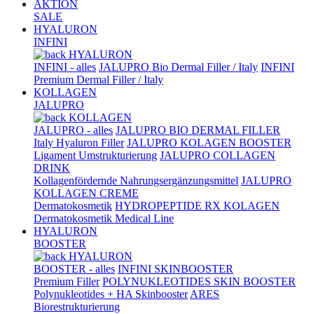
AKTION
SALE
HYALURON
INFINI
HYALURON
INFINI - alles
JALUPRO Bio Dermal Filler / Italy
INFINI
Premium Dermal Filler / Italy
KOLLAGEN
JALUPRO
KOLLAGEN
JALUPRO - alles
JALUPRO BIO DERMAL FILLER
Italy Hyaluron Filler
JALUPRO KOLAGEN BOOSTER
Ligament Umstrukturierung
JALUPRO COLLAGEN
DRINK
Kollagenfördernde Nahrungsergänzungsmittel
JALUPRO
KOLLAGEN CREME
Dermatokosmetik
HYDROPEPTIDE RX KOLAGEN
Dermatokosmetik Medical Line
HYALURON
BOOSTER
HYALURON
BOOSTER - alles
INFINI SKINBOOSTER
Premium Filler
POLYNUKLEOTIDES SKIN BOOSTER
Polynukleotides + HA Skinbooster
ARES
Biorestrukturierung