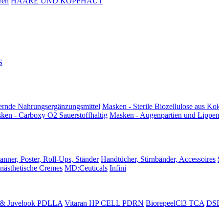
ren
HAARE UND KOPFHAUT
S
ernde Nahrungsergänzungsmittel
Masken - Sterile Biozellulose aus Ko
ken - Carboxy O2 Sauerstoffhaltig
Masken - Augenpartien und Lippe
anner, Poster, Roll-Ups, Ständer
Handtücher, Stirnbänder, Accessoires
Anästhetische Cremes
MD:Ceuticals
Infini
 & Juvelook PDLLA
Vitaran HP CELL PDRN
BiorepeelCl3 TCA
DSD