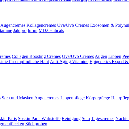
Augencremes
Kollagencremes
Uva/Uvb Cremes
Exosomen & Polynuk
tamine
Jalupro
Infini
MD:Ceuticals
remes
Collagen Boosting Cremes
Uva/Uvb Cremes
Augen
Lippen
Pee
Linie für empfindliche Haut
Anti-Aging Vitamine
Epigenetics Expert &
s
Sera und Masken
Augencremes
Lippenpflege
Körperpflege
Haarpfle
kin Paris
Soskin Paris Wirkstoffe
Reinigung
Sera
Tagescremes
Nachtc
gmentflecken
Stichproben