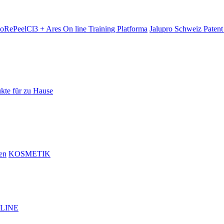
oRePeelCl3 + Ares On line Training Platforma
Jalupro Schweiz Patent
kte für zu Hause
en
KOSMETIK
 LINE