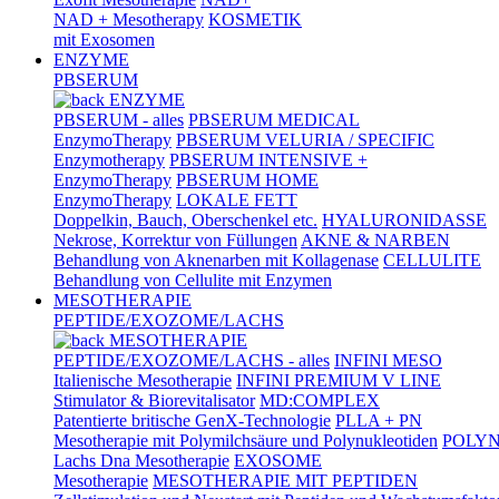
NAD + Mesotherapy
KOSMETIK
mit Exosomen
ENZYME
PBSERUM
ENZYME
PBSERUM - alles
PBSERUM MEDICAL
EnzymoTherapy
PBSERUM VELURIA / SPECIFIC
Enzymotherapy
PBSERUM INTENSIVE +
EnzymoTherapy
PBSERUM HOME
EnzymoTherapy
LOKALE FETT
Doppelkin, Bauch, Oberschenkel etc.
HYALURONIDASSE
Nekrose, Korrektur von Füllungen
AKNE & NARBEN
Behandlung von Aknenarben mit Kollagenase
CELLULITE
Behandlung von Cellulite mit Enzymen
MESOTHERAPIE
PEPTIDE/EXOZOME/LACHS
MESOTHERAPIE
PEPTIDE/EXOZOME/LACHS - alles
INFINI MESO
Italienische Mesotherapie
INFINI PREMIUM V LINE
Stimulator & Biorevitalisator
MD:COMPLEX
Patentierte britische GenX-Technologie
PLLA + PN
Mesotherapie mit Polymilchsäure und Polynukleotiden
POLY
Lachs Dna Mesotherapie
EXOSOME
Mesotherapie
MESOTHERAPIE MIT PEPTIDEN