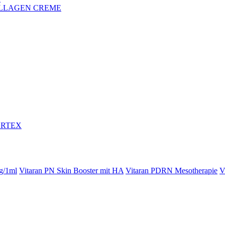
LLAGEN CREME
ORTEX
g/1ml
Vitaran PN Skin Booster mit HA
Vitaran PDRN Mesotherapie
V