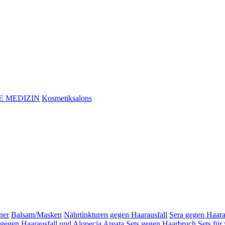
E MEDIZIN
Kosmetiksalons
ner
Balsam/Masken
Nährtinkturen gegen Haarausfall
Sera gegen Haara
 gegen Haarausfall und Alopecia Areata
Sets gegen Haarbruch
Sets für