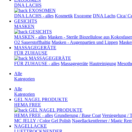
DNA LACHS
EXOSOMEN
DNA LACHS - alles
Kosmetik
Exozome
DNA Lachs
Cica/ Ce
GESICHTS
MASKEN
GESICHTS
MASKEN - alles
Masken - Sterile Biozellulose aus Kokosfase
O2 Sauerstoffhaltig
Masken - Augenpartien und Lippen
Masken
MASSAGEGERÄTE
FÜR ZUHAUSE
MASSAGEGERÄTE
FÜR ZUHAUSE - alles
Massagegeräte
Hautreinigung
Mesothe
Alle
Kategorien
Alle
Kategorien
GEL NAGEL PRODUKTE
HEMA FREE
GEL NAGEL PRODUKTE
HEMA FREE - alles
Grundierung / Base Coat
Versiegelung / 
MC JELLY / Color Gel Polish
Nagellackentferner / Magic Re
NAGELLACKE
LUFTTROCKNENDER