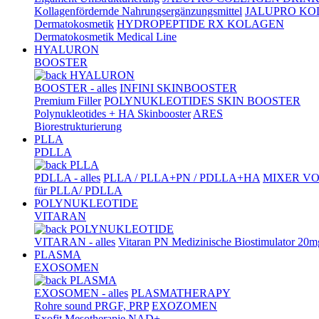
Kollagenfördernde Nahrungsergänzungsmittel
JALUPRO KO
Dermatokosmetik
HYDROPEPTIDE RX KOLAGEN
Dermatokosmetik Medical Line
HYALURON
BOOSTER
HYALURON
BOOSTER - alles
INFINI SKINBOOSTER
Premium Filler
POLYNUKLEOTIDES SKIN BOOSTER
Polynukleotides + HA Skinbooster
ARES
Biorestrukturierung
PLLA
PDLLA
PLLA
PDLLA - alles
PLLA / PLLA+PN / PDLLA+HA
MIXER V
für PLLA/ PDLLA
POLYNUKLEOTIDE
VITARAN
POLYNUKLEOTIDE
VITARAN - alles
Vitaran PN Medizinische Biostimulator 20m
PLASMA
EXOSOMEN
PLASMA
EXOSOMEN - alles
PLASMATHERAPY
Rohre sound PRGF, PRP
EXOZOMEN
Exofit Mesotherapie
NAD+