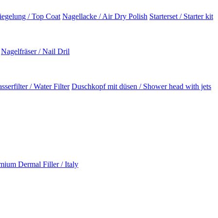
iegelung / Top Coat
Nagellacke / Air Dry Polish
Starterset / Starter kit
Nagelfräser / Nail Dril
sserfilter / Water Filter
Duschkopf mit düsen / Shower head with jets
ium Dermal Filler / Italy
K