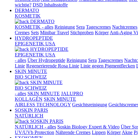
wichtig?
DSD Inhaltsstoffe
DERMATO
KOSMETIK
DERMATO
KOSMETIK - alles
Reinigung
Sera
Tagescremes
Nachtcremes
Cremes
Sets
Minibar Travel
Stichproben
Körper
Anti-Aging Vi
HYDROPEPTIDE
EPIGENETIK USA
HYDROPEPTIDE
EPIGENETIK USA
- alles
Über Hydropeptide
Reinigung
Sera
Tagescremes
Nachtc
Linie
Regenerierende Rosa Linie
Linie gegen Pigmentflecken
SKIN MINUTE
BIO SCHWEIZ
SKIN MINUTE
BIO SCHWEIZ
- alles
SKIN MINUTE
JALUPRO
KOLLAGÉN
SKIN MINUTE
AIRLESS TECHNOLOGY
Gesichtsreinigung
Gesichtscreme
SOSKIN PARIS
NATÜRLICH
SOSKIN PARIS
NATÜRLICH - alles
Soskin Biology Expert & Video
Über Sos
UV/UVb Protection
Nährende Cremes
Lippen
Körper
Akne
Pi
EXOSOMEN