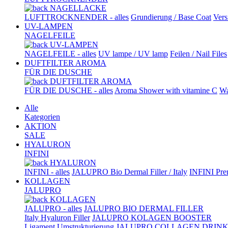
NAGELLACKE
LUFTTROCKNENDER - alles
Grundierung / Base Coat
Vers
UV-LAMPEN
NAGELFEILE
UV-LAMPEN
NAGELFEILE - alles
UV lampe / UV lamp
Feilen / Nail Files
DUFTFILTER AROMA
FÜR DIE DUSCHE
DUFTFILTER AROMA
FÜR DIE DUSCHE - alles
Aroma Shower with vitamine C
Wa
Alle
Kategorien
AKTION
SALE
HYALURON
INFINI
HYALURON
INFINI - alles
JALUPRO Bio Dermal Filler / Italy
INFINI Prem
KOLLAGEN
JALUPRO
KOLLAGEN
JALUPRO - alles
JALUPRO BIO DERMAL FILLER
Italy Hyaluron Filler
JALUPRO KOLAGEN BOOSTER
Ligament Umstrukturierung
JALUPRO COLLAGEN DRIN