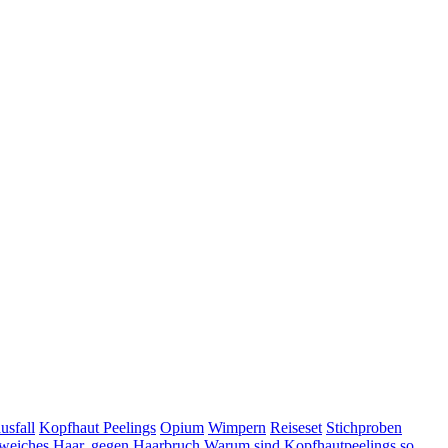
usfall
Kopfhaut Peelings
Opium
Wimpern
Reiseset
Stichproben
 weiches Haar, gegen Haarbruch
Warum sind Kopfhautpeelings so