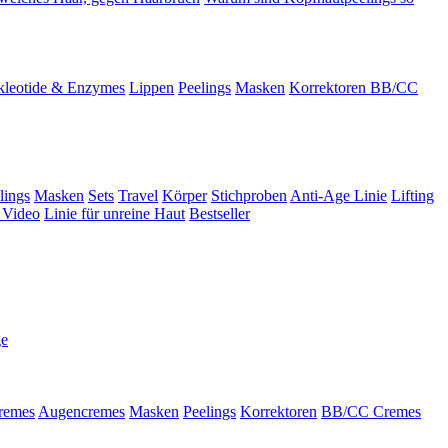
leotide & Enzymes
Lippen
Peelings
Masken
Korrektoren BB/CC
lings
Masken
Sets
Travel
Körper
Stichproben
Anti-Age Linie
Lifting
 Video
Linie für unreine Haut
Bestseller
ge
remes
Augencremes
Masken
Peelings
Korrektoren
BB/CC Cremes