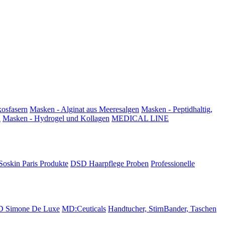
kosfasern
Masken - Alginat aus Meeresalgen
Masken - Peptidhaltig,
n
Masken - Hydrogel und Kollagen
MEDICAL LINE
Soskin Paris Produkte
DSD Haarpflege Proben
Professionelle
 Simone De Luxe
MD:Ceuticals
Handtucher, StirnBander, Taschen