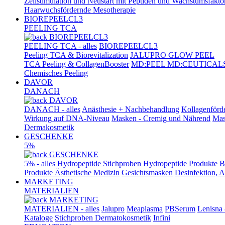
Zellstimulation und Neustart mit Peptiden und Wachstumsfakto
Haarwuchsfördernde Mesotherapie
BIOREPEELCL3
PEELING TCA
BIOREPEELCL3
PEELING TCA - alles
BIOREPEELCL3
Peeling TCA & Biorevitalization
JALUPRO GLOW PEEL
TCA Peeling & CollagenBooster
MD:PEEL MD:CEUTICAL
Chemisches Peeling
DAVOR
DANACH
DAVOR
DANACH - alles
Anästhesie + Nachbehandlung
Kollagenförd
Wirkung auf DNA-Niveau
Masken - Cremig und Nährend
Mas
Dermakosmetik
GESCHENKE
5%
GESCHENKE
5% - alles
Hydropeptide Stichproben
Hydropeptide Produkte
B
Produkte Ästhetische Medizin
Gesichtsmasken
Desinfektion, 
MARKETING
MATERIALIEN
MARKETING
MATERIALIEN - alles
Jalupro
Meaplasma
PBSerum
Lenisna
Kataloge
Stichproben Dermatokosmetik
Infini