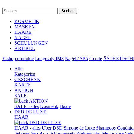
Suchen
KOSMETIK
MASKEN
HAARE
NÄGEL
SCHULUNGEN
ARTIKEL
E-shop produkte
Longevity IM8
Nägel / SPA
Geräte
ÄSTHETISCH
Alle
Kategorien
GESCHENK
KARTE
AKTION
SALE
AKTION
SALE - alles
Kosmetik
Haare
DSD DE LUXE
HAAR
DSD DE LUXE
HAAR - alles
Über DSD Simone de Luxe
Shampoos
Conditio
Seborea Sets
Anti-Schuppensets
Während der Menopause
Sets