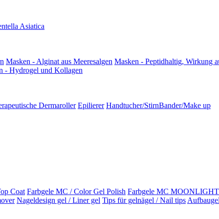
ntella Asiatica
rn
Masken - Alginat aus Meeresalgen
Masken - Peptidhaltig, Wirkung
 - Hydrogel und Kollagen
rapeutische Dermaroller
Epilierer
Handtucher/StirnBander/Make up
Top Coat
Farbgele MC / Color Gel Polish
Farbgele MC MOONLIGHT / 
mover
Nageldesign gel / Liner gel
Tips für gelnägel / Nail tips
Aufbaugel